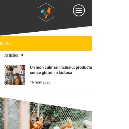
BLOG
Articles
Articles
Un món culinari inclusiu: productes
sense gluten ni lactosa
Glutenfree
Nadal
16 may 2023