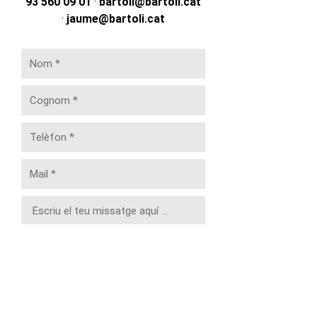
93 560 09 01
·
bartoli@bartoli.cat
·
jaume@bartoli.cat
Política de Privacitat *