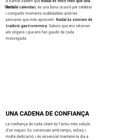
A Bartolí sabem que 
Nadal és molt més que una 
Nadal
data al calendari
, és una bona ocasió per celebrar 
i compartir moments inoblidables amb les 
persones que més apreciem. 
Nadal és sinònim de 
tradició gastronòmica
. Sabors que ens retornen 
als orígens i que ens fan gaudir de cada 
mossegada.
UNA CADENA DE CONFIANÇA
La confiança de cada client és l'actiu més valuós 
d'un negoci. Es construeix amb temps, esforç i 
molta dedicació, i és essencial mantenir-la dia a 