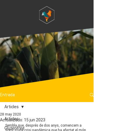
Entrada
Articles
28 may 2020
Articles
Actualizado:
15 jun 2023
Sembla que, després de dos anys, comencem a 
Glutenfree
sortir d’una crisi pandèmica que ha afectat el món 