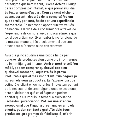
paradigma que hem viscut, l’excés d’oferta i l’auge 
de les compres per internet, el que preval avui dia 
és 
l’experiència d’usuari
. 
Com se sent el client 
abans, durant i després de la compra? Volem 
que torni i, per tant, ha de ser una experiència 
memorable. 
És necessari aportar un tret valuós i 
diferencial a la vida dels consumidors a través de 
l’experiència de compra. Això implica admetre que 
tot el que crèiem conèixer i saber ja no funciona de 
la mateixa manera, i és precisament el que ens 
precipitarà a l’abisme si no ens renovem.
Avui dia ja no acudim a una botiga física per 
conèixer els productes d’un comerç o informar-nos; 
ho fem mitjançant internet. 
Amb el nostre telèfon 
mòbil, podem comprar qualsevol cosa en 
qualsevol moment, i aquesta és la prova 
irrefutable que el més important d’un negoci, ja 
no són els seus productes.
 És l’experiència que 
obtindrà el client en comprar-los. I no estem parlant 
de la necessitat de crear alguna cosa excepcional, 
però sí de buscar què és allò que els podem 
aportar que els impulsi a tornar i a escollir-nos. 
Trobar-ho i potenciar-ho. 
Pot ser una atenció 
excepcional que t’ajudi a crear vincles amb els 
clients, poden ser tasts gratuïts dels teus 
productes, programes de fidelització, oferir 