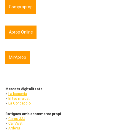
Compraprop
Aprop Online
MirAprop
Mercats digitalitzats
> 
La boqueria
> 
El teu mercat
> 
La Concepció
Botigues amb ecommerce propi
> 
Carns J&J
> 
Cal Vivet 
> 
Arderiu