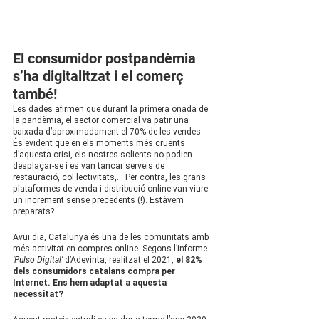
El consumidor postpandèmia 
s’ha digitalitzat i el comerç 
també!
Les dades afirmen que durant la primera onada de 
la pandèmia, el sector comercial va patir una 
baixada d’aproximadament el 70% de les vendes. 
És evident que en els moments més cruents 
d’aquesta crisi, els nostres sclients no podien 
desplaçar-se i es van tancar serveis de 
restauració, col·lectivitats,... Per contra, les grans 
plataformes de venda i distribució online van viure 
un increment sense precedents (!). Estàvem 
preparats?
Avui dia, Catalunya és una de les comunitats amb 
més activitat en compres online. Segons l’informe 
‘Pulso Digital’
 d’Adevinta, realitzat el 2021, 
el 82% 
dels consumidors catalans compra per 
Internet. Ens hem adaptat a aquesta 
necessitat?