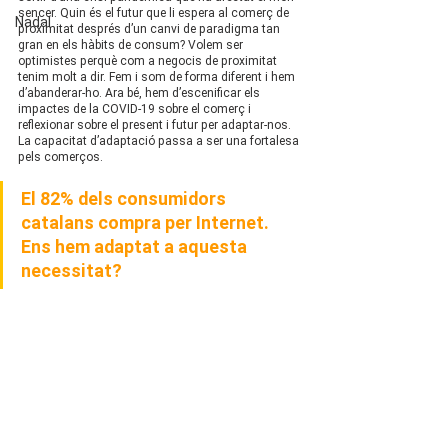
sencer. Quin és el futur que li espera al comerç de 
Nadal
proximitat després d’un canvi de paradigma tan 
gran en els hàbits de consum? Volem ser 
optimistes perquè com a negocis de proximitat 
tenim molt a dir. Fem i som de forma diferent i hem 
d’abanderar-ho. Ara bé, hem d’escenificar els 
impactes de la COVID-19 sobre el comerç i 
reflexionar sobre el present i futur per adaptar-nos. 
La capacitat d’adaptació passa a ser una fortalesa 
pels comerços. 
El 82% dels consumidors 
catalans compra per Internet. 
Ens hem adaptat a aquesta 
necessitat?