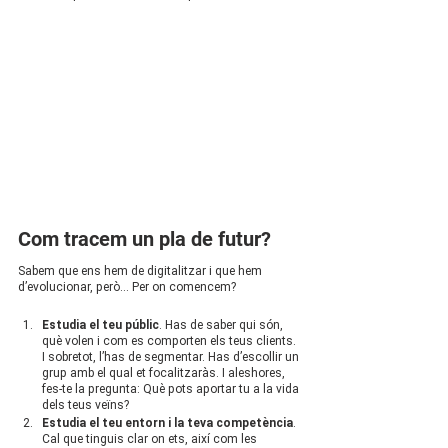
Com tracem un pla de futur?
Sabem que ens hem de digitalitzar i que hem 
d’evolucionar, però… Per on comencem?
Estudia el teu públic
. Has de saber qui són, 
què volen i com es comporten els teus clients. 
I sobretot, l’has de segmentar. Has d’escollir un 
grup amb el qual et focalitzaràs. I aleshores, 
fes-te la pregunta: Què pots aportar tu a la vida 
dels teus veïns? 
Estudia el teu entorn i la teva competència
. 
Cal que tinguis clar on ets, així com les 