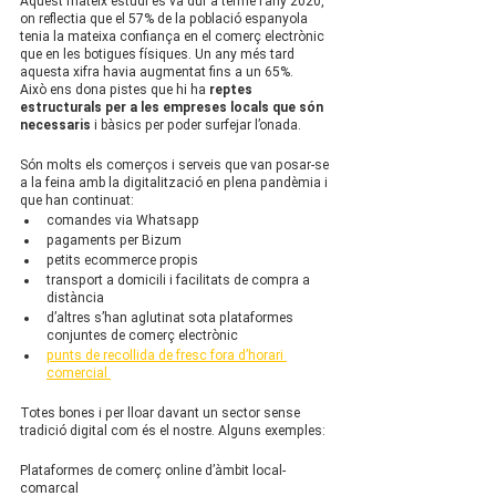
Aquest mateix estudi es va dur a terme l’any 2020, 
on reflectia que el 57% de la població espanyola 
tenia la mateixa confiança en el comerç electrònic 
que en les botigues físiques. Un any més tard 
aquesta xifra havia augmentat fins a un 65%.
Això ens dona pistes que hi ha 
reptes 
estructurals per a les empreses locals que són 
necessaris
 i bàsics per poder surfejar l’onada.
Són molts els comerços i serveis que van posar-se 
a la feina amb la digitalització en plena pandèmia i 
que han continuat:
comandes via Whatsapp
pagaments per Bizum
petits ecommerce propis
transport a domicili i facilitats de compra a 
distància
d’altres s’han aglutinat sota plataformes 
conjuntes de comerç electrònic
p
unts de recollida de fresc fora d’horari 
comercial 
Totes bones i per lloar davant un sector sense 
tradició digital com és el nostre. Alguns exemples:
Plataformes de comerç online d’àmbit local-
comarcal