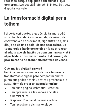
receptes perquè sàpiguen com cuinar el que 
compren
… Les possibilitats són infinites. Es tracta 
d’aportar-los valor.
La transformació digital per a 
tothom
I si bé és cert que tot el que és digital mai podrà 
substituir les relacions personals, de veïnat, de 
convivència o de proximitat, 
digitalitzar-se, avui 
dia, ja no és una opció; és una necessitat. La 
tecnologia s’ha de convertir en la nostra gran 
aliada, ja que els hàbits de consum han canviat i 
el perfil del consumidor també. I el comerç de 
proximitat ha de trobar alternatives de venda.
Què implica digitalitzar-se?
No hi ha una única manera de dur a terme una 
transformació digital, però compartim quatre 
punts que poden ser clau per tenir presència a la 
xarxa. 
Hem de crear un aparador online.
Tenir una pàgina web visual i estètica
Tenir presència a les xarxes socials i 
dinamitzar-les
Disposar d’un canal de venda online 
Tenir presència als marketplace